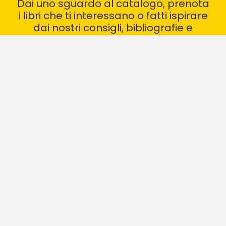
Dai uno sguardo al catalogo, prenota
i libri che ti interessano o fatti ispirare
dai nostri consigli, bibliografie e
recensioni
VAI AL CATALOGO
I NOSTRI GRUPPI DI LETTURA
CONSIGLI DI LETTURA
BIBLIOTECA ARCHIMEDE