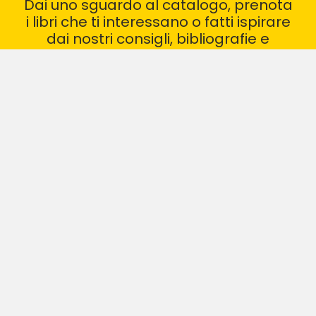
Dai uno sguardo al catalogo, prenota
i libri che ti interessano o fatti ispirare
dai nostri consigli, bibliografie e
recensioni
VAI AL CATALOGO
I NOSTRI GRUPPI DI LETTURA
CONSIGLI DI LETTURA
BIBLIOTECA ARCHIMEDE