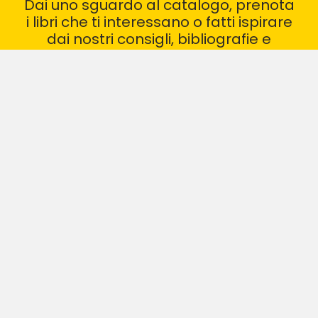
Dai uno sguardo al catalogo, prenota
i libri che ti interessano o fatti ispirare
dai nostri consigli, bibliografie e
recensioni
VAI AL CATALOGO
I NOSTRI GRUPPI DI LETTURA
CONSIGLI DI LETTURA
BIBLIOTECA ARCHIMEDE