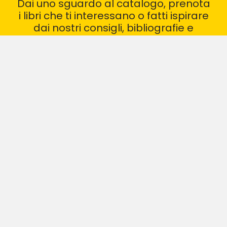
Dai uno sguardo al catalogo, prenota
i libri che ti interessano o fatti ispirare
dai nostri consigli, bibliografie e
recensioni
VAI AL CATALOGO
I NOSTRI GRUPPI DI LETTURA
CONSIGLI DI LETTURA
BIBLIOTECA ARCHIMEDE