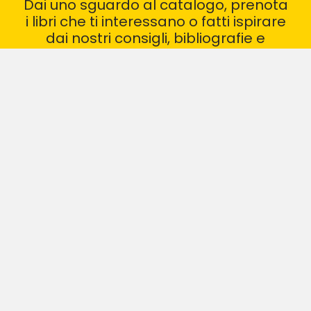
Dai uno sguardo al catalogo, prenota
i libri che ti interessano o fatti ispirare
dai nostri consigli, bibliografie e
recensioni
VAI AL CATALOGO
I NOSTRI GRUPPI DI LETTURA
CONSIGLI DI LETTURA
BIBLIOTECA ARCHIMEDE