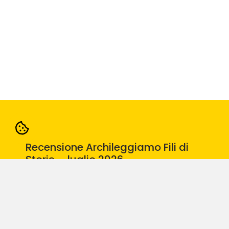
Recensione Archileggiamo Fili di
Storie – luglio 2026
27.07.26
Leggi di più