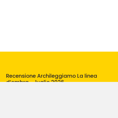
Recensione Archileggiamo La linea
d’ombra – luglio 2026
24.07.26
Leggi di più