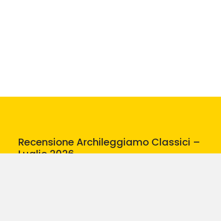
Recensione Archileggiamo Classici –
Luglio 2026
24.07.26
Leggi di più