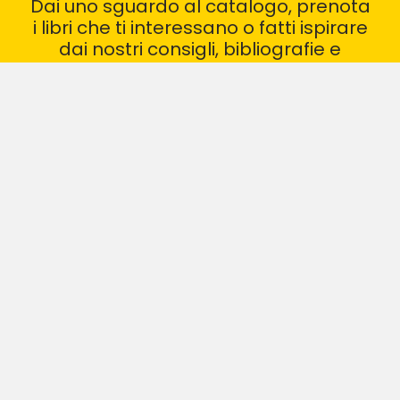
Dai uno sguardo al catalogo, prenota
i libri che ti interessano o fatti ispirare
dai nostri consigli, bibliografie e
recensioni
VAI AL CATALOGO
I NOSTRI GRUPPI DI LETTURA
CONSIGLI DI LETTURA
BIBLIOTECA ARCHIMEDE