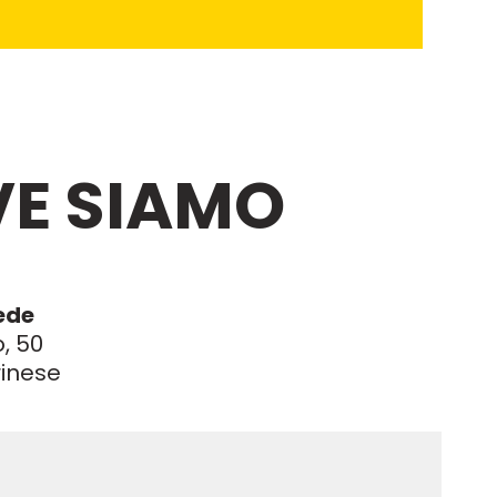
E SIAMO
ede
, 50
rinese