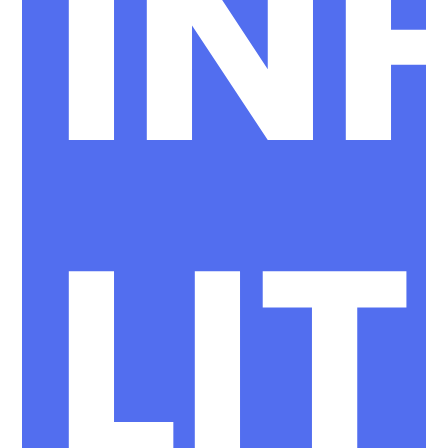
IN
LI