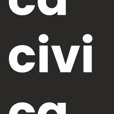
civi
ca