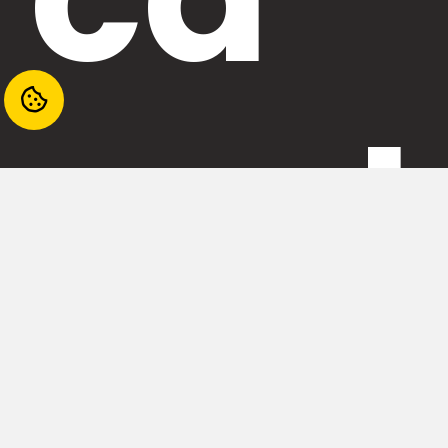
mul
tim