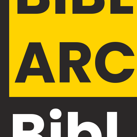
ARC
Bibl