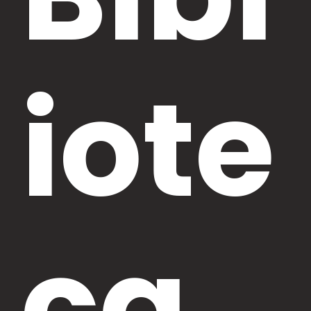
iote
ca