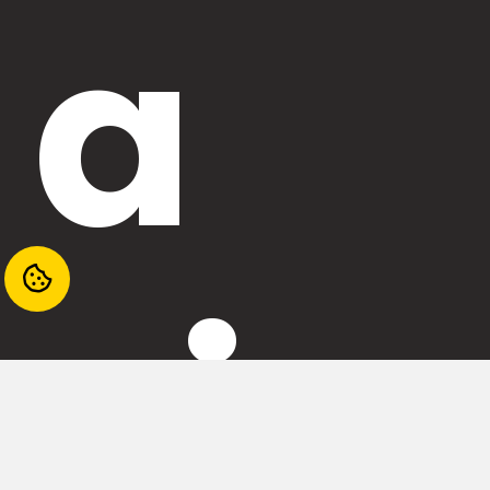
a
civ