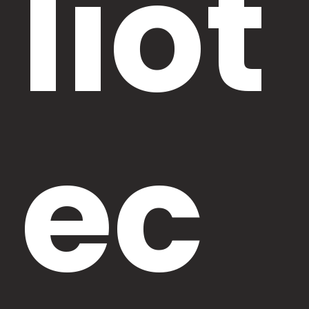
liot
ec