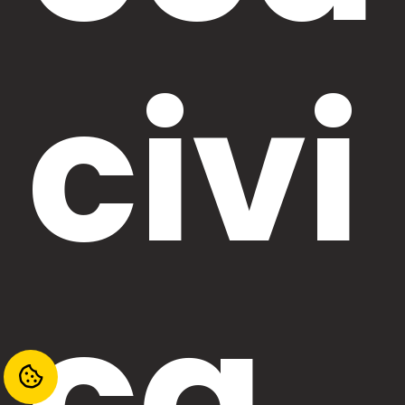
civi
ca