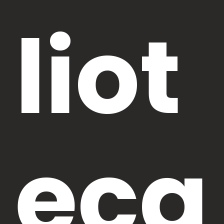
liot
eca