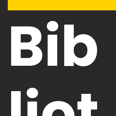
Bib
liot