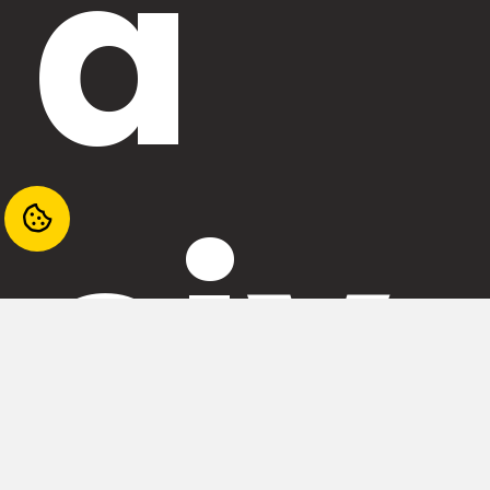
a
civ