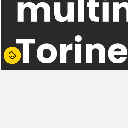
multim
Torin
La biblioteca di Settimo Torinese è una biblioteca 
Una nuova biblioteca pensata per essere un innovat
documentazione nell’area scientifica, oltre che un 
CONTATTI
SERVIZI