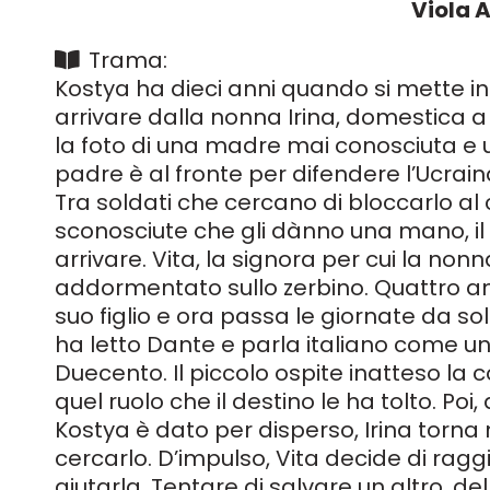
Viola 
Trama:
Kostya ha dieci anni quando si mette in
arrivare dalla nonna Irina, domestica a 
la foto di una madre mai conosciuta e un
padre è al fronte per difendere l’Ucrai
Tra soldati che cercano di bloccarlo al 
sconosciute che gli dànno una mano, i
arrivare. Vita, la signora per cui la non
addormentato sullo zerbino. Quattro ann
suo figlio e ora passa le giornate da sol
ha letto Dante e parla italiano come u
Duecento. Il piccolo ospite inatteso la c
quel ruolo che il destino le ha tolto. Poi
Kostya è dato per disperso, Irina torna
cercarlo. D’impulso, Vita decide di ragg
aiutarla. Tentare di salvare un altro, del 