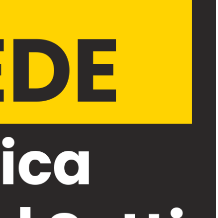
EDE
vica