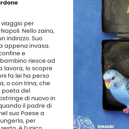
Ardone
 viaggio per
Napoli. Nello zaino,
 indirizzo. Suo
na appena invasa.
confine e
l bambino riesce ad
na lavora, lo scopre
i fa lei ha perso
a, o con Irina, che
n poeta del
ostringe di nuovo in
, quando il padre di
 nel suo Paese a
iungerla, per
resto, è l’unico