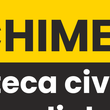
HIM
teca ci