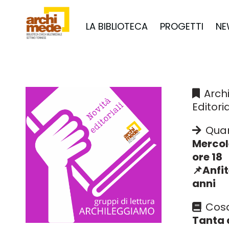
LA BIBLIOTECA
PROGETTI
NE
Arch
Editoria
Qua
Mercol
ore 18
📌Anfit
anni
Cos
Tanta 