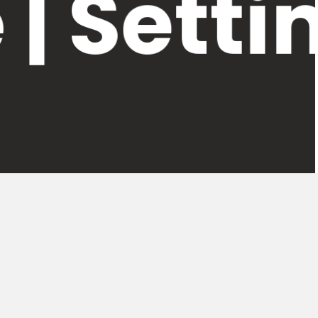
 | Sett
ta il nome di uno scienziato, Archimede.
o qualificato per informazione, ricerca e
zo delle nuove tecnologie.
LEGAL