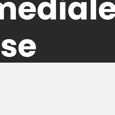
ediale
ese
di pubblica lettura a vocazione scientifica: per questo por
ivo centro culturale e informativo, un punto di riferiment
centro all’avanguardia nella sperimentazione e nell’utiliz
 BIBLIOTECARI
SOCIAL