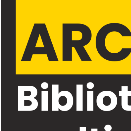
ARC
Biblio