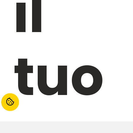
il
tuo