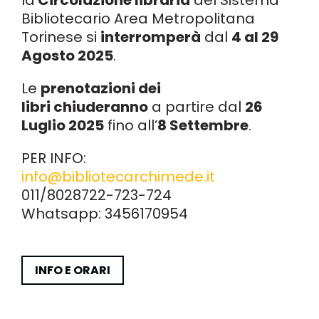
la
Circolazione libraria
del Sistema
Bibliotecario Area Metropolitana
Torinese si
interromperà
dal
4 al 29
Agosto 2025
.
Le
prenotazioni dei
libri
chiuderanno
a partire dal
26
Luglio 2025
fino all’
8 Settembre
.
PER INFO:
info@bibliotecarchimede.it
011/8028722-723-724
Whatsapp: 3456170954
INFO E ORARI