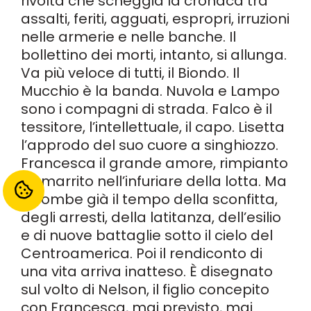
rivolta che scheggia la cronaca tra
assalti, feriti, agguati, espropri, irruzioni
nelle armerie e nelle banche. Il
bollettino dei morti, intanto, si allunga.
Va più veloce di tutti, il Biondo. Il
Mucchio è la banda. Nuvola e Lampo
sono i compagni di strada. Falco è il
tessitore, l’intellettuale, il capo. Lisetta
l’approdo del suo cuore a singhiozzo.
Francesca il grande amore, rimpianto
e smarrito nell’infuriare della lotta. Ma
incombe già il tempo della sconfitta,
degli arresti, della latitanza, dell’esilio
e di nuove battaglie sotto il cielo del
Centroamerica. Poi il rendiconto di
una vita arriva inatteso. È disegnato
sul volto di Nelson, il figlio concepito
con Francesca, mai previsto, mai