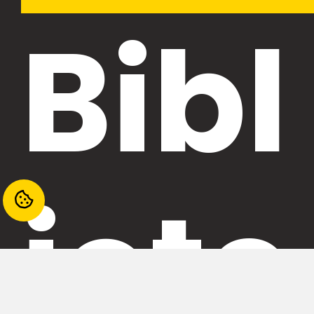
Bibl
iote