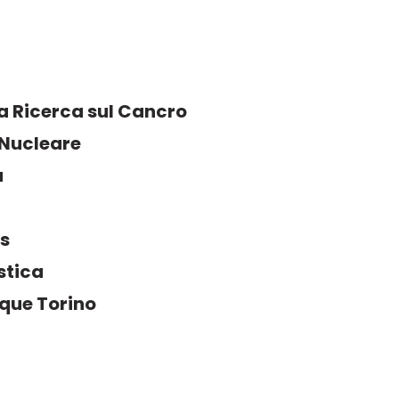
la Ricerca sul Cancro
a Nucleare
a
s
stica
que Torino