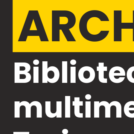
ARCH
Bibliote
multime