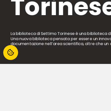
Torines
La biblioteca di Settimo Torinese è una biblioteca d
Una nuova biblioteca pensata per essere un innovati
documentazione nell’area scientifica, oltre che un c
CONTATTI
SERVIZI
Piazza Campidoglio, 50,
Info e Orar
10036 Settimo Torinese TO
Catalogo
Tel.
+39 011 8028.722
/ 723 / 724
Prenota un
Whatsapp:
345 6170954
Sistema bi
Mail:
info@bibliotecarchimede.it