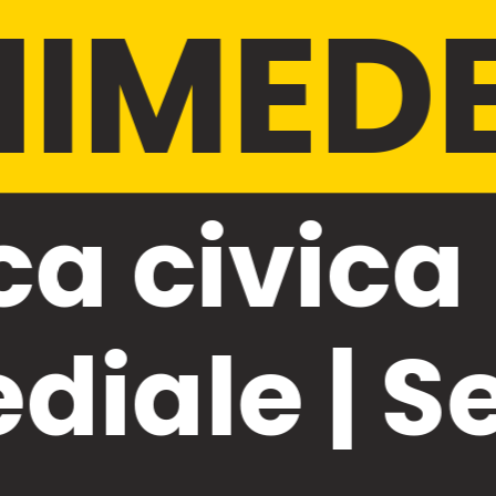
IMED
ca civica
diale | S