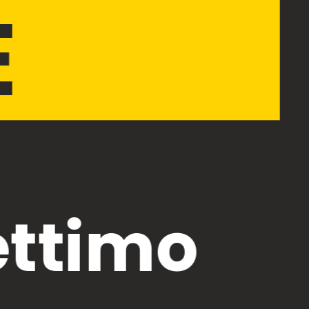
E
ettimo