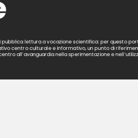
e
i pubblica lettura a vocazione scientifica: per questo por
vo centro culturale e informativo, un punto di riferimen
entro all’avanguardia nella sperimentazione e nell’utiliz
 BIBLIOTECARI
SOCIAL
i
Seguici sui Social!
 libro
bliotecario