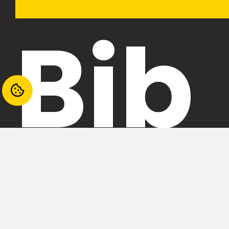
Bib
liot