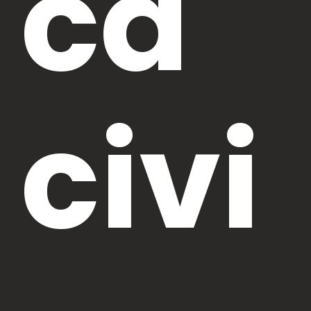
ca
civi