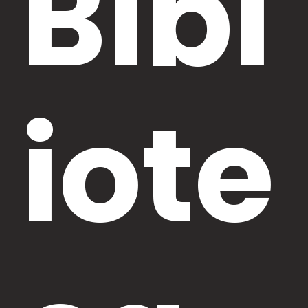
Bibl
iote