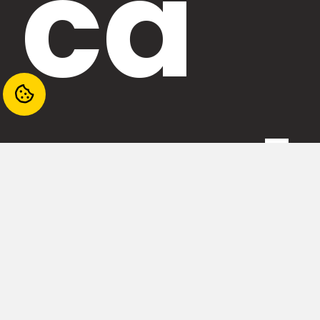
ca
mul