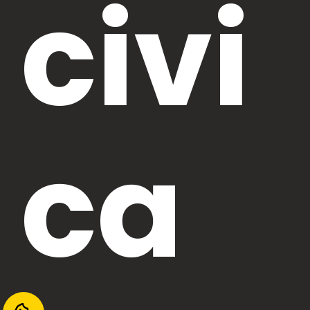
civi
ca