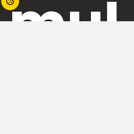
mul
tim