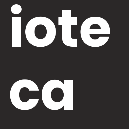
iote
ca