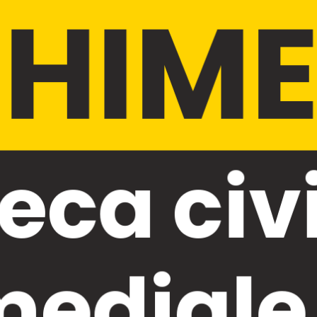
HIME
teca civ
ediale 