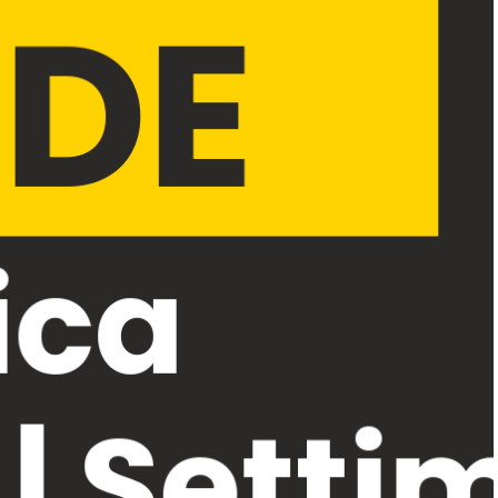
DE
ica
| Setti