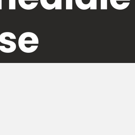
se
di pubblica lettura a vocazione scientifica: per questo por
ivo centro culturale e informativo, un punto di riferiment
centro all’avanguardia nella sperimentazione e nell’utiliz
 BIBLIOTECARI
SOCIAL
ri
Seguici sui Social!