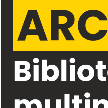
ARC
Biblio
multim