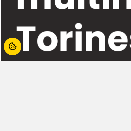
Torine
La biblioteca di Settimo Torinese è una biblioteca 
Una nuova biblioteca pensata per essere un innovat
documentazione nell’area scientifica, oltre che un 
CONTATTI
SERVIZI
Piazza Campidoglio, 50,
Info e Ora
10036 Settimo Torinese TO