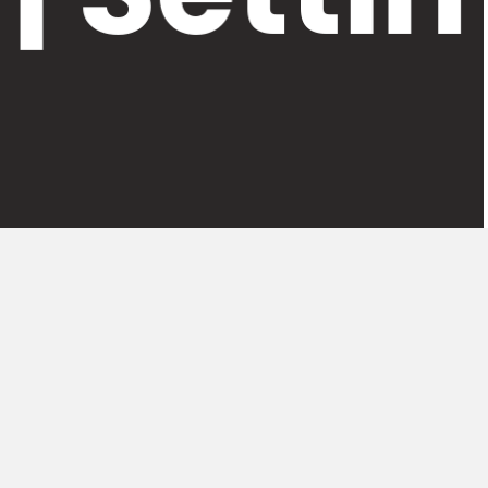
ta il nome di uno scienziato, Archimede.
o qualificato per informazione, ricerca e
zo delle nuove tecnologie.
LEGAL
Privacy Policy