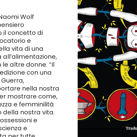
 Naomi Wolf
pensiero
il concetto di
ocatorio e
lla vita di una
a all’alimentazione,
le altre donne. “Il
 edizione con una
 Guerra,
iportare nella nostra
per mostrare come,
lezza e femminilità
 della nostra vita.
ossessioni e
scienza e
ta per tutte.