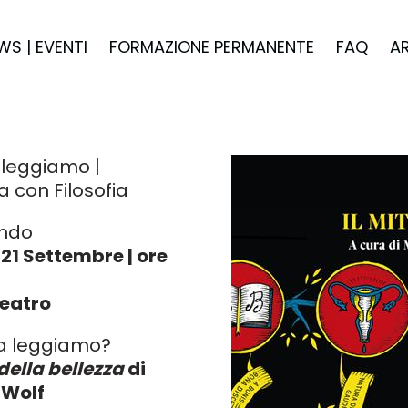
WS | EVENTI
FORMAZIONE PERMANENTE
FAQ
A
ileggiamo |
a con Filosofia
ndo
21 Settembre | ore
teatro
a leggiamo?
 della bellezza
di
 Wolf