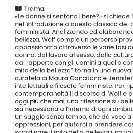
Trama:
«Le donne si sentono libere?» si chiede
nell’introduzione a questo classico del 
femminista. Analizzando ed elaborando 
bellezza, Wolf compie un percorso prov
appassionato attraverso le varie fasi de
donna: dal lavoro al sesso, dalla cultur
dal rapporto con gli uomini a quello con 
mito della bellezza” torna in una nuova
curatela di Maura Gancitano e Jennifer
intellettuali e filosofe femministe. Per r
contemporaneità il discorso di Wolf e 
oggi più che mai, una riflessione su bel
sia necessaria all’interno di ogni ambito
Un saggio senza tempo, che dà voce a 
oppressioni, per aiutarci a prendere co
scardinare il mito della bellezza una vol