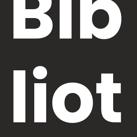
Bib
liot