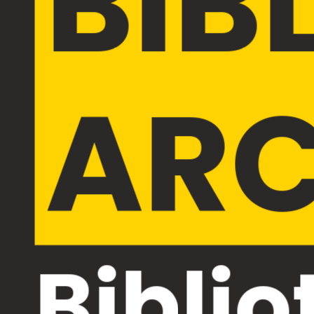
BIB
ARC
Biblio