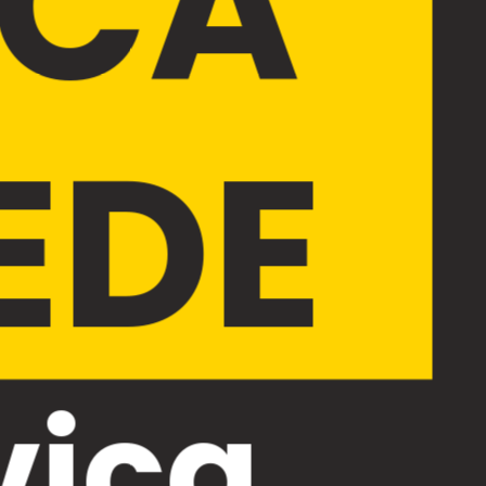
ECA
EDE
vica