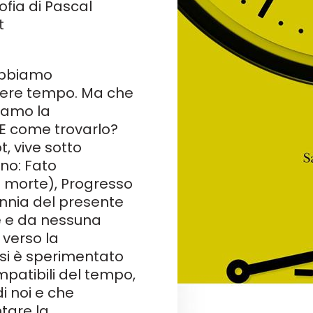
fia di Pascal
t
abbiamo
vere tempo. Ma che
tiamo la
 E come trovarlo?
t, vive sotto
no: Fato
la morte), Progresso
annia del presente
e e da nessuna
 verso la
 si è sperimentato
mpatibili del tempo,
di noi e che
tare la