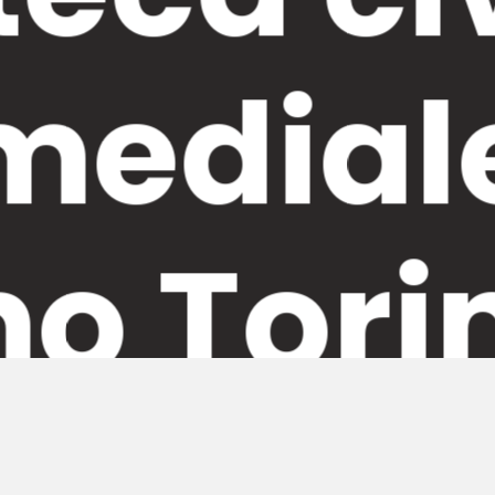
mediale
mo Tori
i pubblica lettura a vocazione scientifica: per questo por
ivo centro culturale e informativo, un punto di riferiment