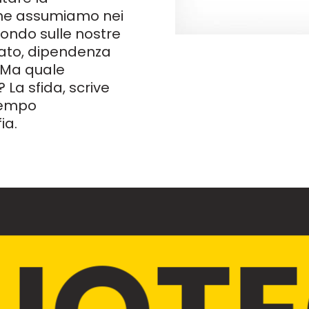
che assumiamo nei
ondo sulle nostre
sato, dipendenza
 Ma quale
La sfida, scrive
 tempo
ia.