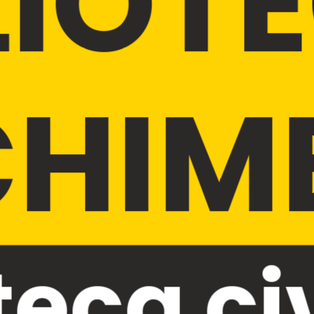
LIOT
HIM
teca ci