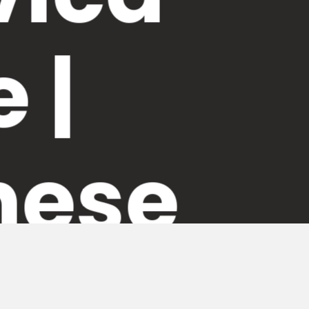
 |
nese
ta il nome di uno scienziato, Archimede.
o qualificato per informazione, ricerca e