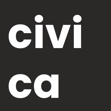
civi
ca