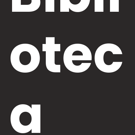
otec
a