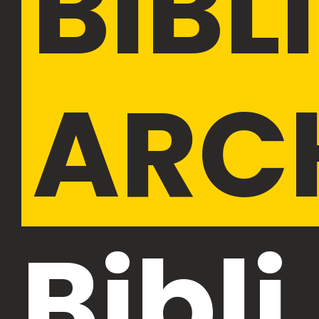
BIBL
ARC
Bibli