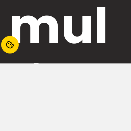
mul
tim