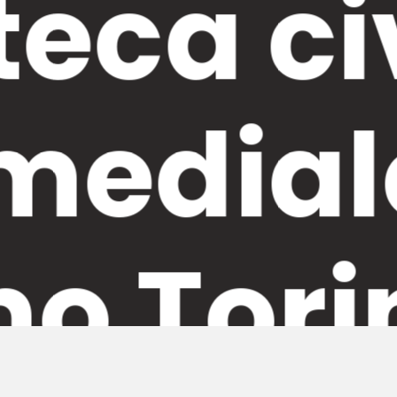
teca ci
mediale
mo Tori