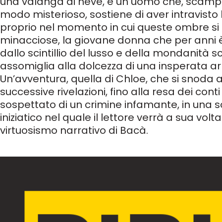
una valanga di neve, e un uomo che, scampa
modo misterioso, sostiene di aver intravisto l
proprio nel momento in cui queste ombre si
minacciose, la giovane donna che per anni 
dallo scintillio del lusso e della mondanità
assomiglia alla dolcezza di una insperata a
Un’avventura, quella di Chloe, che si snoda 
successive rivelazioni, fino alla resa dei con
sospettato di un crimine infamante, in una s
iniziatico nel quale il lettore verrà a sua volt
virtuosismo narrativo di Bacà.