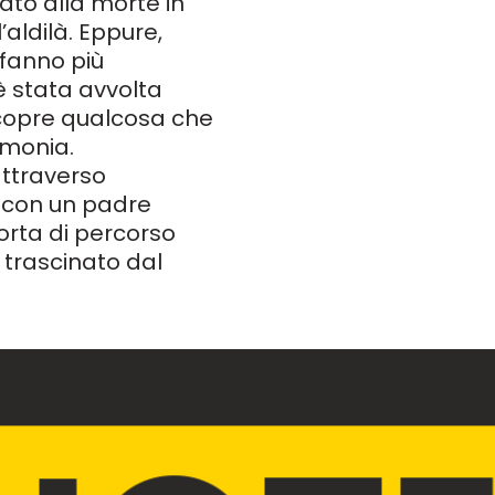
to alla morte in
’aldilà. Eppure,
 fanno più
è stata avvolta
 scopre qualcosa che
rmonia.
attraverso
ti con un padre
orta di percorso
a trascinato dal