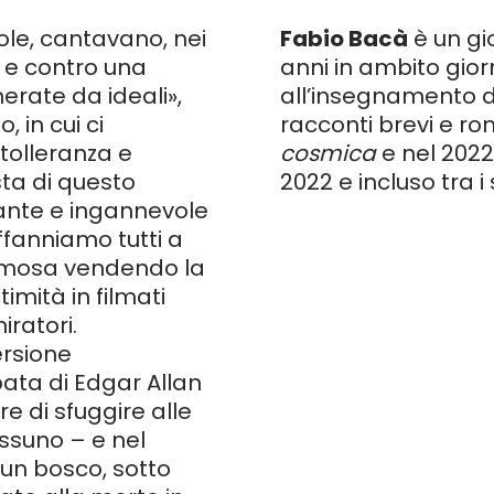
sole, cantavano, nei
Fabio Bacà
è un gi
 e contro una
anni in ambito gior
erate da ideali»,
all’insegnamento de
 in cui ci
racconti brevi e ro
tolleranza e
cosmica
e nel 202
sta di questo
2022 e incluso tra i
iante e ingannevole
affanniamo tutti a
 famosa vendendo la
imità in filmati
iratori.
ersione
ata di Edgar Allan
e di sfuggire alle
ssuno – e nel
un bosco, sotto