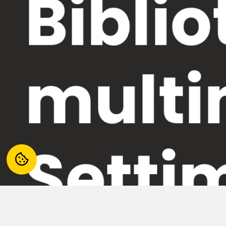
Biblio
multi
Setti