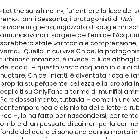
«Let the sunshine in», fa’ entrare la luce del 
remoti anni Sessanta, i protagonisti di
Hair
–
nazione in guerra, ingozzata di «bugie masch
annunciavano il sorgere dell’era dell’Acquario,
sarebbero state «armonia e comprensione, 
verità». Quella in cui vive Chloe, la protagoni
turbinoso romanzo, è invece la luce abbagl
dei social – questo vasto acquario in cui ci 
nuotare. Chloe, infatti, è diventata ricca e
propria stupefacente bellezza e la propria int
espliciti su OnlyFans a torme di munifici amm
Paradossalmente, tuttavia – come in una v
contemporanea e disinibita della lettera rub
Poe –, lo ha fatto per nascondersi, per tentar
ombre di un passato di cui non parla con ne
fondo del quale ci sono una donna morta in 