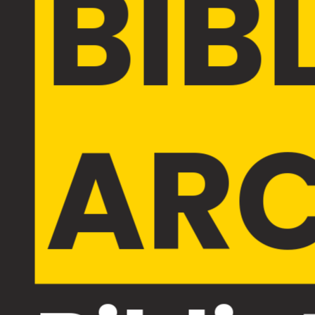
BIB
ARC