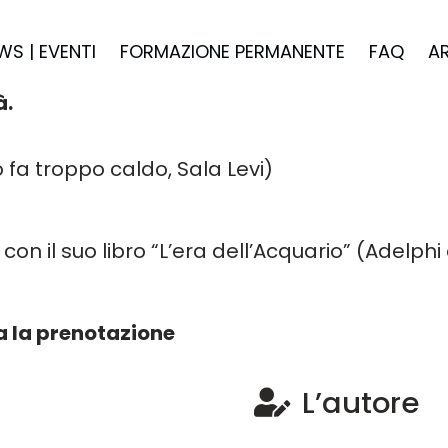
WS | EVENTI
FORMAZIONE PERMANENTE
FAQ
A
à.
 fa troppo caldo, Sala Levi)
à
con il suo libro
“L’era dell’Acquario” (Adelphi 
ia la prenotazione
L’autore