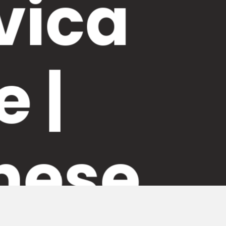
vica
 |
nese