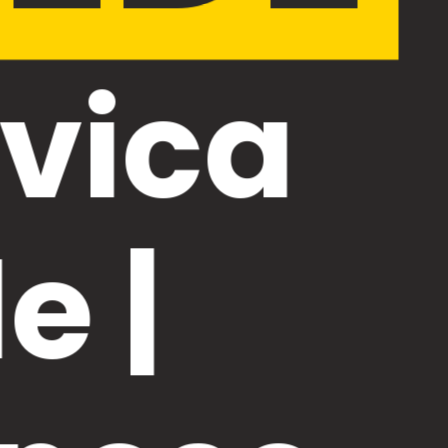
ivica
e |