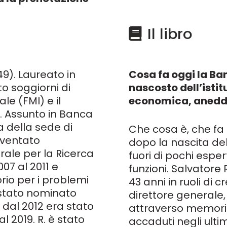
Il libro
9). Laureato in
Cosa fa oggi la Ban
to soggiorni di
nascosto dell’istit
le (FMI) e il
economica, aneddo
 Assunto in
Banca
za della sede di
Che cosa è, che fa 
diventato
dopo la nascita del
rale per la Ricerca
fuori di pochi esper
07 al 2011 e
funzioni. Salvatore 
rio per i problemi
43 anni in ruoli di 
è stato nominato
direttore generale,
i dal 2012 era stato
attraverso memorie 
l 2019. R. è stato
accaduti negli ulti