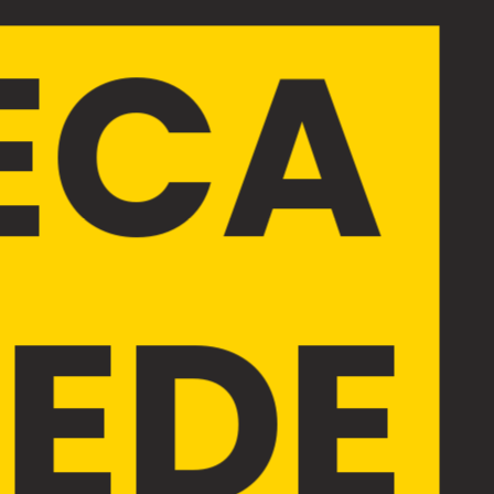
ECA
EDE