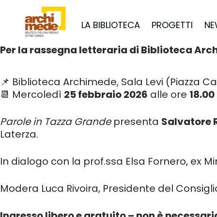
LA BIBLIOTECA
PROGETTI
NE
Per la rassegna letteraria di Biblioteca Ar
📌 Biblioteca Archimede, Sala Levi (Piazza C
📆 Mercoledì
25 febbraio 2026
alle ore
18.00
Parole in Tazza Grande
presenta
Salvatore
Laterza.
In dialogo con la prof.ssa Elsa Fornero, ex Min
Modera Luca Rivoira, Presidente del Consigl
Ingresso libero e gratuito – non è necessar