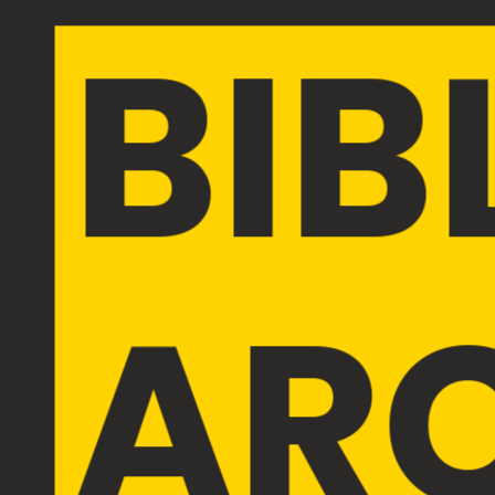
BIB
AR