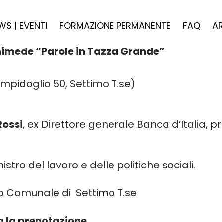
WS | EVENTI
FORMAZIONE PERMANENTE
FAQ
A
chimede “Parole in Tazza Grande”
ampidoglio 50, Settimo T.se)
Rossi
,
ex Direttore generale Banca d’Italia, 
istro del lavoro e delle politiche sociali.
io Comunale di
Settimo T.se
ia la prenotazione