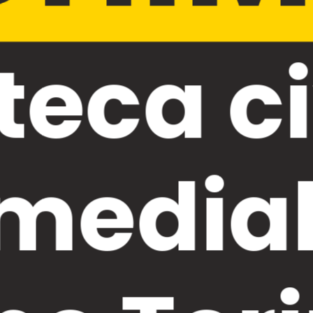
oteca c
medial