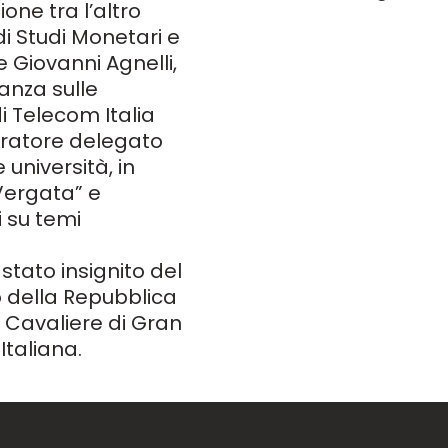
one tra l’altro
i Studi Monetari e
 Giovanni Agnelli,
lanza sulle
i Telecom Italia
stratore delegato
 università, in
 Vergata” e
i su temi
 stato insignito del
to della Repubblica
di Cavaliere di Gran
Italiana.