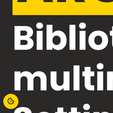
Bibli
multi