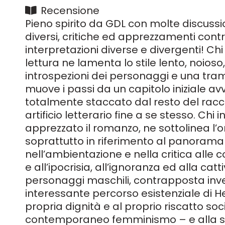
Recensione
Pieno spirito da GDL con molte discussio
diversi, critiche ed apprezzamenti cont
interpretazioni diverse e divergenti! C
lettura ne lamenta lo stile lento, noioso
introspezioni dei personaggi e una tra
muove i passi da un capitolo iniziale a
totalmente staccato dal resto del rac
artificio letterario fine a se stesso. Chi 
apprezzato il romanzo, ne sottolinea l’or
soprattutto in riferimento al panorama l
nell’ambientazione e nella critica alle co
e all’ipocrisia, all’ignoranza ed alla catt
personaggi maschili, contrapposta inv
interessante percorso esistenziale di H
propria dignità e al proprio riscatto soci
contemporaneo femminismo – e alla s