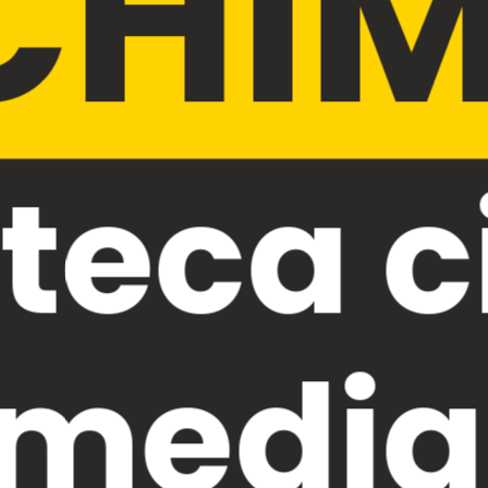
CHIM
oteca c
medial