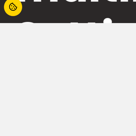
Setti
La biblioteca di Settimo Torinese è una biblioteca d
Una nuova biblioteca pensata per essere un innovat
documentazione nell’area scientifica, oltre che un 
CONTATTI
SERVIZI
Piazza Campidoglio, 50,
Info e Orar
10036 Settimo Torinese TO