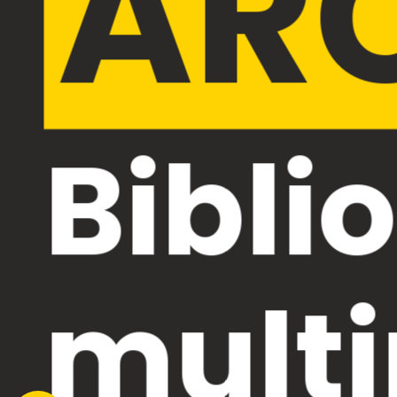
AR
Bibli
multi