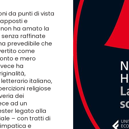
ni da punti di vista
rapposti e
hi non ha amato la
, senza raffinate
ma prevedibile che
vvertito come
conto e mero
invece ha
iginalità,
etterario italiano,
ercizioni religiose
iveria dei
ece ad un
ester legato alla
ale – con tratti di
impatica e