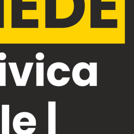
EDE
ivica
e |