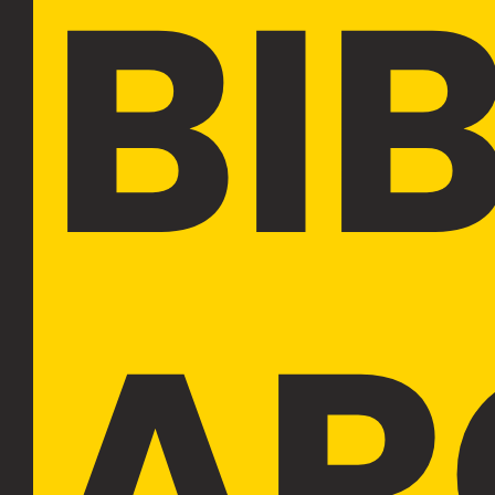
BI
AR