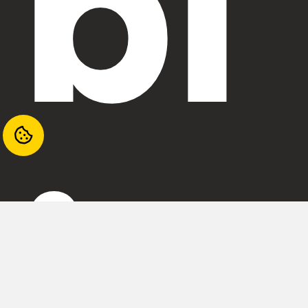
bl
io