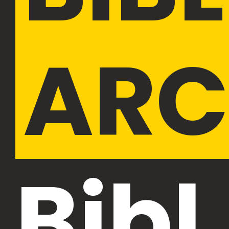
ARC
Bibl