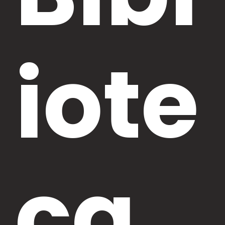
iote
ca