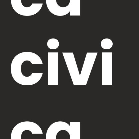
civi
ca