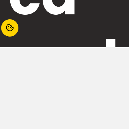
mul
tim