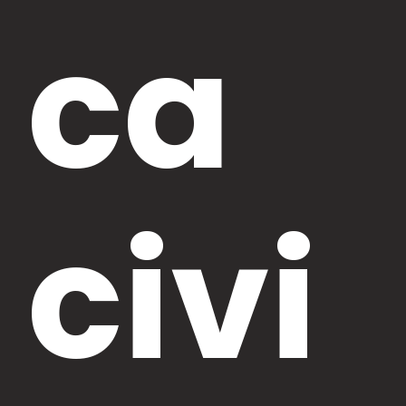
ca
civi