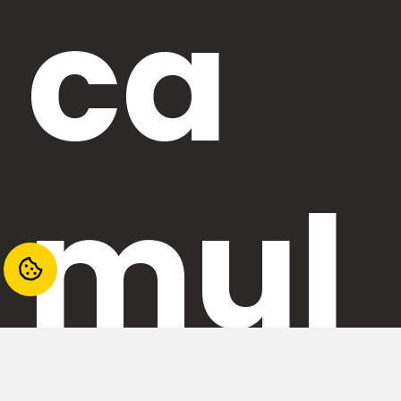
ca
mul