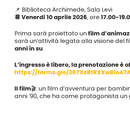
📌 Biblioteca Archimede, Sala Levi
📆 Venerdì 10 aprile 2026
, ore
17.00-19.
Prima sarà proiettato un
film d’animaz
sarà un’attività legata alla visione de
anni in su
.
L’ingresso è libero, la prenotazione è o
https://forms.gle/367Xz8tRXXwBio47
Il film
🎬: u
n film d’avventura per bambin
anni ’90, che ha come protagonista un 