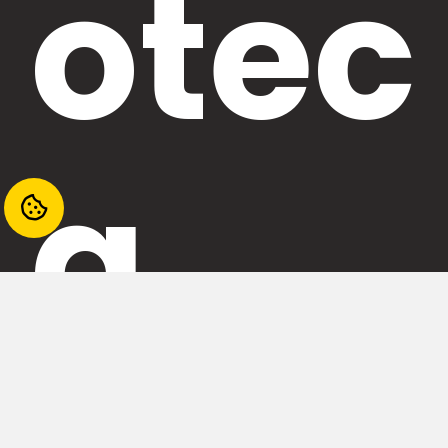
otec
a