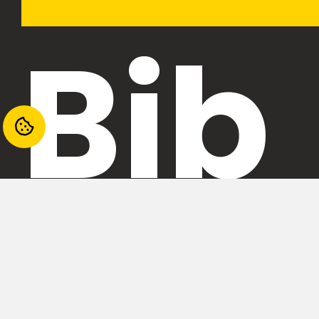
Bib
liot