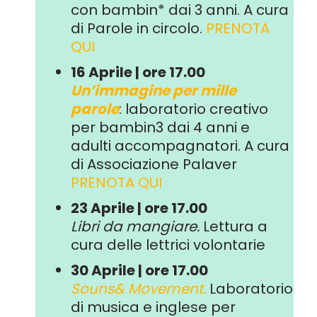
con bambin* dai 3 anni. A cura
di Parole in circolo.
PRENOTA
QUI
16 Aprile | ore 17.00
U
n’immagine per mille
parole
:
laboratorio creativo
per bambin3 dai 4 anni e
adulti accompagnatori. A
cura
di Associazione Palaver
PRENOTA QUI
23
Aprile
| ore 17.00
Libri da mangiare.
Lettura a
cura delle lettrici volontarie
30
Aprile
| ore 17.00
Souns& Movement.
L
aboratorio
di musica e inglese per