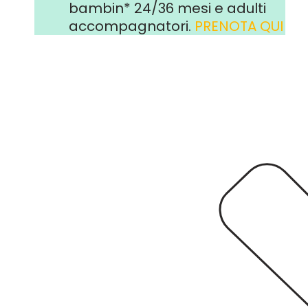
bambin* 24/36 mesi e adulti
accompagnator
i.
PRENOTA QUI