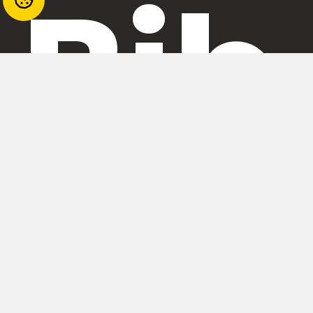
Bib
liot